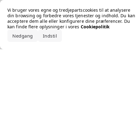
Error loading the brand
Vi bruger vores egne og tredjepartscookies til at analysere
din browsing og forbedre vores tjenester og indhold. Du kan
acceptere dem alle eller konfigurere dine præferencer. Du
kan finde flere oplysninger i vores
Cookiepolitik
Nedgang
Indstil
Accepter alle