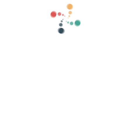
Kategorier
visa gamla
Sök
etspolicy
-
Cookies