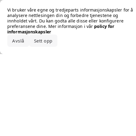
Error loading the brand
Vi bruker våre egne og tredjeparts informasjonskapsler for å
analysere nettlesingen din og forbedre tjenestene og
innholdet vårt. Du kan godta alle disse eller konfigurere
preferansene dine. Mer informasjon i vår
policy for
informasjonskapsler
Avslå
Sett opp
Godta alle