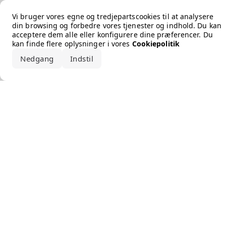
Error loading the brand
Vi bruger vores egne og tredjepartscookies til at analysere
din browsing og forbedre vores tjenester og indhold. Du kan
acceptere dem alle eller konfigurere dine præferencer. Du
kan finde flere oplysninger i vores
Cookiepolitik
Nedgang
Indstil
Accepter alle